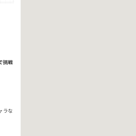
で挑戦
ャラな